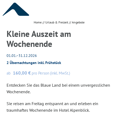
TAGUNG
HOTEL
Home
//
Urlaub & Freizeit
//
Angebote
Kleine Auszeit am
Wochenende
URLAUB & FREIZEIT
01.01.–31.12.2026
2 Übernachtungen
inkl.
Frühstück
DE
160,00 €
ab
pro Person
(inkl. MwSt.)
Tagung
Entdecken Sie das Blaue Land bei einem unvergesslichen
Wochenende.
Hotel
Sie reisen am Freitag entspannt an und erleben ein
traumhaftes Wochenende im Hotel Alpenblick.
Urlaub & Freizeit