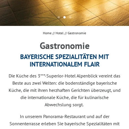
Über uns
Anfragen & Buchen
Gastronomie
Home
//
Hotel
//
Gastronomie
Wissenswertes
Gastronomie
Galerie
BAYERISCHE SPEZIALITÄTEN MIT
Anreise
INTERNATIONALEM FLAIR
Jobs
Die Küche des 3***-Superior-Hotel Alpenblick vereint das
Newsletter
Beste aus zwei Welten: die bodenständige bayerische
Küche, die mit ihren herzhaften Gerichten überzeugt, und
Downloads
die internationale Küche, die für kulinarische
Abwechslung sorgt.
Urlaub & Freizeit
In unserem Panorama-Restaurant und auf der
Sonnenterrasse erleben Sie bayerische Spezialitäten mit