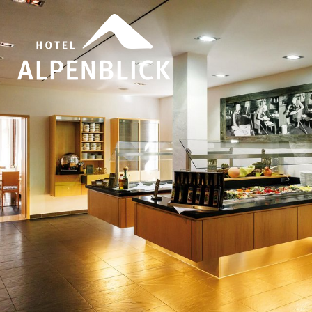
TAGUNG
HOTEL
URLAUB & FREIZEIT
DE
Tagung
Hotel
Zimmer & Preise