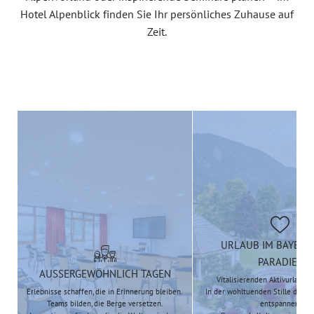
Hotel Alpenblick finden Sie Ihr persönliches Zuhause auf
Zeit.
URLAUB IM BAYERI
PARADIES
AUSSERGEWÖHNLICH TAGEN
Vitalisierenden Aktivurlaub 
Erlebnisse schaffen, die in Erinnerung bleiben.
In der wohltuenden Stille des B
Teams bilden, die Berge versetzen.
entspannen.