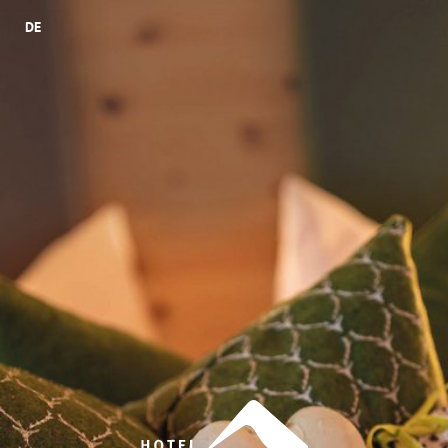
DE
TAGUNG
HOTEL
URLAUB & FREIZEIT
DE
Tagung
Hotel
Urlaub & Freizeit