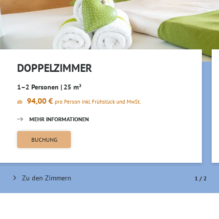
DOPPELZIMMER
1–2 Personen
|
25 m²
94,00 €
ab
pro Person
inkl. Frühstück
und MwSt.
MEHR INFORMATIONEN
BUCHUNG
Zu den Zimmern
1
/
2