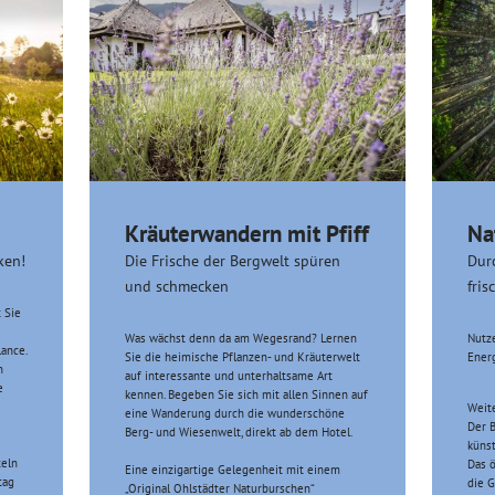
Kräuterwandern mit Pfiff
Na
ken!
Die Frische der Bergwelt spüren
Dur
und schmecken
fris
 Sie
Was wächst denn da am Wegesrand? Lernen
Nutze
lance.
Sie die heimische Pflanzen- und Kräuterwelt
Energ
n
auf interessante und unterhaltsame Art
e
kennen. Begeben Sie sich mit allen Sinnen auf
Weit
eine Wanderung durch die wunderschöne
Der B
Berg- und Wiesenwelt, direkt ab dem Hotel.
künst
teln
Das ö
Eine einzigartige Gelegenheit mit einem
tag
die 
„Original Ohlstädter Naturburschen“