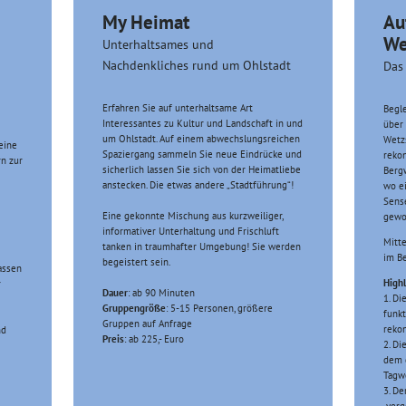
My Heimat
Au
We
Unterhaltsames und
Nachdenkliches rund um Ohlstadt
Das
Erfahren Sie auf unterhaltsame Art
Begle
Interessantes zu Kultur und Landschaft in und
über 
um Ohlstadt. Auf einem abwechslungsreichen
Wetzs
eine
Spaziergang sammeln Sie neue Eindrücke und
rekon
n zur
sicherlich lassen Sie sich von der Heimatliebe
Bergw
anstecken. Die etwas andere „Stadtführung“!
wo ei
Sens
Eine gekonnte Mischung aus kurzweiliger,
gewo
informativer Unterhaltung und Frischluft
Mitte
tanken in traumhafter Umgebung! Sie werden
im Be
begeistert sein.
assen
Highl
r
Dauer
: ab 90 Minuten
1. Di
Gruppengröße
: 5-15 Personen, größere
funkt
Gruppen auf Anfrage
rekon
nd
Preis
: ab 225,- Euro
2. Di
dem d
Tagwe
3. De
„verg