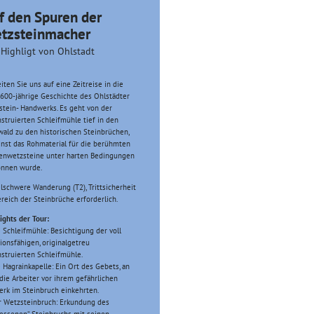
f den Spuren der
tzsteinmacher
 Highligt von Ohlstadt
iten Sie uns auf eine Zeitreise in die
600-jährige Geschichte des Ohlstädter
tein- Handwerks. Es geht von der
struierten Schleifmühle tief in den
ald zu den historischen Steinbrüchen,
nst das Rohmaterial für die berühmten
enwetzsteine unter harten Bedingungen
nnen wurde.
lschwere Wanderung (T2), Trittsicherheit
reich der Steinbrüche erforderlich.
ights der Tour:
e Schleifmühle: Besichtigung der voll
ionsfähigen, originalgetreu
struierten Schleifmühle.
e Hagrainkapelle: Ein Ort des Gebets, an
ie Arbeiter vor ihrem gefährlichen
rk im Steinbruch einkehrten.
r Wetzsteinbruch: Erkundung des
essenen“ Steinbruchs mit seinen