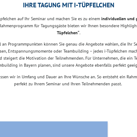
IHRE TAGUNG MIT I-TÜPFELCHEN
Tüpfelchen auf Ihr Seminar und machen Sie es zu einem
individuellen und 
Rahmenprogramm für Tagungsgäste bieten wir Ihnen besondere Highligh
Tüpfelchen“
.
l an Programmpunkten können Sie genau die Angebote wählen, die Ihr Se
sen, Entspannungsmomente oder Teambuilding – jedes i-Tüpfelchen mac
nd steigert die Motivation der Teilnehmenden. Für Unternehmen, die ein 
mbuilding in Bayern planen, sind unsere Angebote ebenfalls perfekt geeig
assen wir in Umfang und Dauer an Ihre Wünsche an. So entsteht ein Rah
perfekt zu Ihrem Seminar und Ihren Teilnehmenden passt.