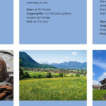
Eile 
unterwegs zu sein.
geme
Dauer
: ab 90 Minuten
Energ
Gruppengröße
: 5-15 Personen, größere
Kopf.
Gruppen auf Anfrage
Preis
: ab 275,- Euro
Daue
Grup
Grup
Preis