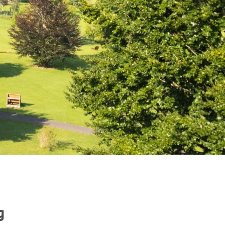
Downloads
BUCHUNG
otel-alpenblick.
de
g