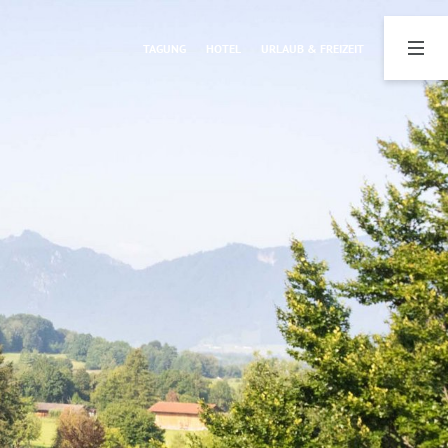
TAGUNG
HOTEL
URLAUB & FREIZEIT
Hotel
Urlaub & Freizeit
Zimmer & Preise
Angebote
Über uns
Sauna & Fitness
Anfragen & Buchen
Aktiv
Gastronomie
Hotel mit E-Bike-Verleih
Wissenswertes
Sehenswertes & Kultur
Galerie
Gemeinsam & Gemütlich
Anreise
Jobs
Newsletter