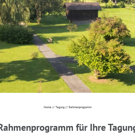
DE
+49 8841 797 05
info@
tagungsh
Home
//
Tagung
//
Rahmenprogramm
Rahmenprogramm für Ihre Tagun