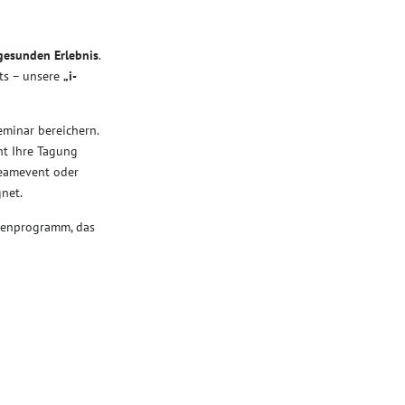
gesunden Erlebnis
.
ts – unsere
„i-
minar bereichern.
ht Ihre Tagung
Teamevent oder
net.
menprogramm, das